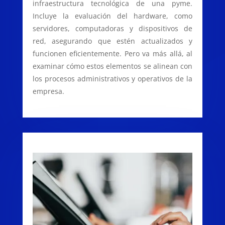
infraestructura tecnológica de una pyme.
Incluye la evaluación del hardware, como
servidores, computadoras y dispositivos de
red, asegurando que estén actualizados y
funcionen eficientemente. Pero va más allá, al
examinar cómo estos elementos se alinean con
los procesos administrativos y operativos de la
empresa.